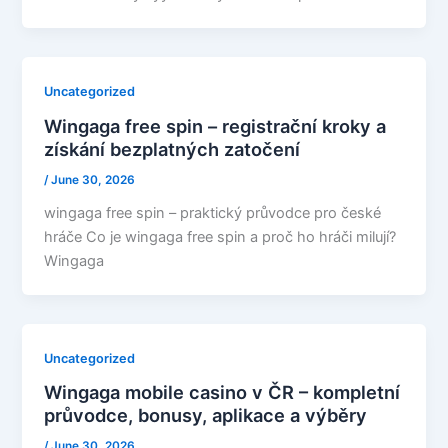
Uncategorized
Wingaga free spin – registrační kroky a
získání bezplatných zatočení
/
June 30, 2026
wingaga free spin – praktický průvodce pro české
hráče Co je wingaga free spin a proč ho hráči milují?
Wingaga
Uncategorized
Wingaga mobile casino v ČR – kompletní
průvodce, bonusy, aplikace a výběry
/
June 30, 2026