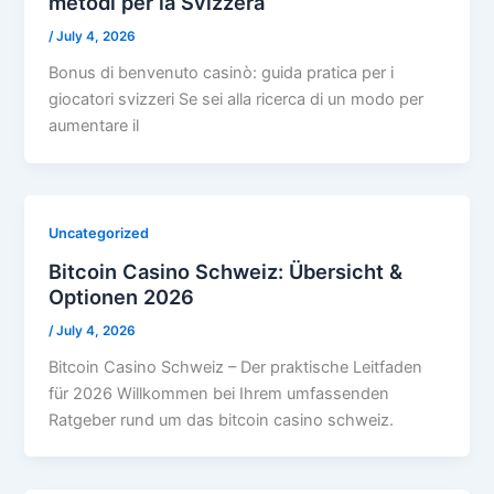
metodi per la Svizzera
/
July 4, 2026
Bonus di benvenuto casinò: guida pratica per i
giocatori svizzeri Se sei alla ricerca di un modo per
aumentare il
Uncategorized
Bitcoin Casino Schweiz: Übersicht &
Optionen 2026
/
July 4, 2026
Bitcoin Casino Schweiz – Der praktische Leitfaden
für 2026 Willkommen bei Ihrem umfassenden
Ratgeber rund um das bitcoin casino schweiz.