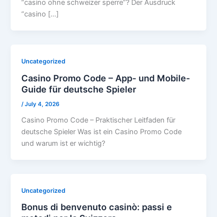
“casino ohne schweizer sperre”? Der Ausdruck
“casino […]
Uncategorized
Casino Promo Code – App- und Mobile-
Guide für deutsche Spieler
/
July 4, 2026
Casino Promo Code – Praktischer Leitfaden für
deutsche Spieler Was ist ein Casino Promo Code
und warum ist er wichtig?
Uncategorized
Bonus di benvenuto casinò: passi e