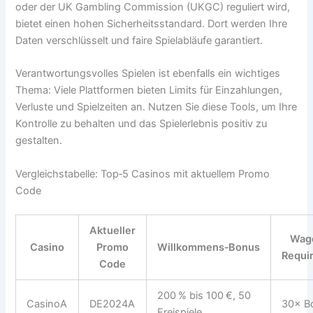
oder der UK Gambling Commission (UKGC) reguliert wird,
bietet einen hohen Sicherheitsstandard. Dort werden Ihre
Daten verschlüsselt und faire Spielabläufe garantiert.
Verantwortungsvolles Spielen ist ebenfalls ein wichtiges
Thema: Viele Plattformen bieten Limits für Einzahlungen,
Verluste und Spielzeiten an. Nutzen Sie diese Tools, um Ihre
Kontrolle zu behalten und das Spielerlebnis positiv zu
gestalten.
Vergleichstabelle: Top‑5 Casinos mit aktuellem Promo
Code
Aktueller
Wag
Casino
Promo
Willkommens‑Bonus
Requi
Code
200 % bis 100 €, 50
CasinoA
DE2024A
30× B
Freispiele