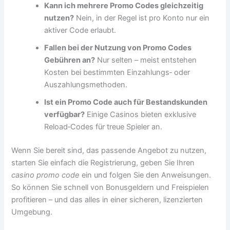
Kann ich mehrere Promo Codes gleichzeitig
nutzen?
Nein, in der Regel ist pro Konto nur ein
aktiver Code erlaubt.
Fallen bei der Nutzung von Promo Codes
Gebühren an?
Nur selten – meist entstehen
Kosten bei bestimmten Einzahlungs‑ oder
Auszahlungsmethoden.
Ist ein Promo Code auch für Bestandskunden
verfügbar?
Einige Casinos bieten exklusive
Reload‑Codes für treue Spieler an.
Wenn Sie bereit sind, das passende Angebot zu nutzen,
starten Sie einfach die Registrierung, geben Sie Ihren
casino promo code
ein und folgen Sie den Anweisungen.
So können Sie schnell von Bonusgeldern und Freispielen
profitieren – und das alles in einer sicheren, lizenzierten
Umgebung.